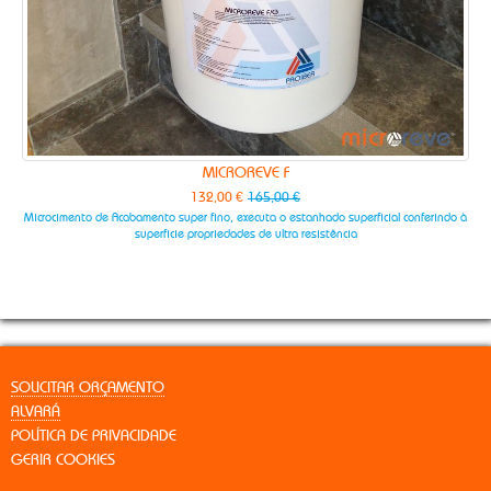
MICROREVE F
132,00 €
165,00 €
abamento super fino, executa o estanhado superficial conferindo à
Microcimento de base, usad
superficie propriedades de ultra resistência
SOLICITAR ORÇAMENTO
ALVARÁ
POLÍTICA DE PRIVACIDADE
GERIR COOKIES