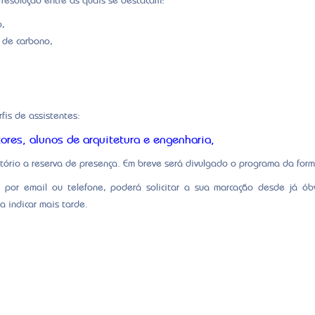
resolução entre as quais se destacam:
o,
a de carbono,
fis de assistentes:
tores, alunos de arquitetura e engenharia,
atório a reserva de presença. Em breve será divulgado o programa da for
 por email ou telefone, poderá solicitar a sua marcação desde já ób
 indicar mais tarde.