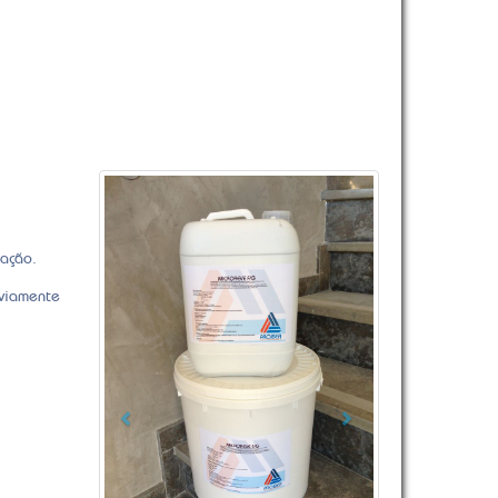
Previous
Next
mação.
viamente