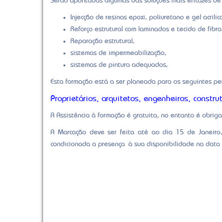
Serão apontadas algumas das soluções mais eficazes de 
Injecção de resinas epoxi, poliuretano e gel acrilic
Reforço estrutural com laminados e tecido de fibr
Reparação estrutural,
sistemas de impermeabilização,
sistemas de pintura adequados,
Esta formação está a ser planeada para os seguintes per
Proprietários, arquitetos, engenheiros, constru
A Assistência à formação é gratuita, no entanto é obrig
A Marcação deve ser feita até ao dia 15 de Janeiro,
condicionada a presença à sua disponibilidade na data a