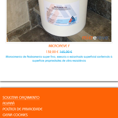
MICROREVE F
132,00 €
165,00 €
icrocimento de Acabamento super fino, executa o estanhado superficial conferindo à
Microcimen
superficie propriedades de ultra resistência
SOLICITAR ORÇAMENTO
ALVARÁ
POLÍTICA DE PRIVACIDADE
GERIR COOKIES